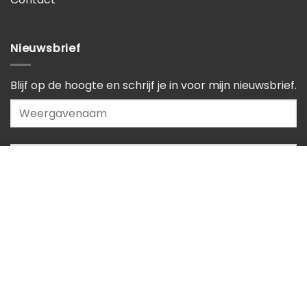
Nieuwsbrief
Blijf op de hoogte en schrijf je in voor mijn nieuwsbrief.
Voor een veilige en goed werkende website gebruikt deze website
cookies
.
Aanvaarden