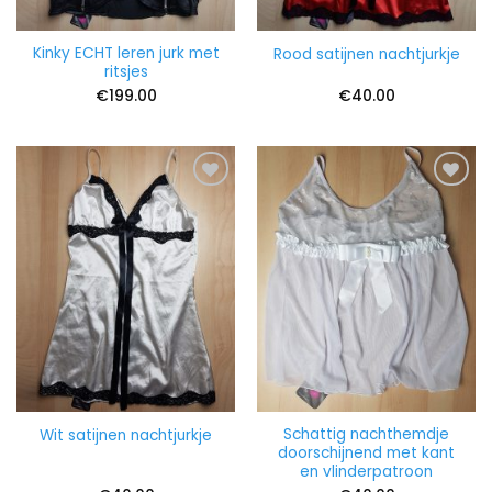
Kinky ECHT leren jurk met
Rood satijnen nachtjurkje
ritsjes
€
199.00
€
40.00
Schattig nachthemdje
Wit satijnen nachtjurkje
doorschijnend met kant
en vlinderpatroon