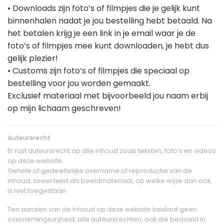
• Downloads zijn foto’s of filmpjes die je gelijk kunt
binnenhalen nadat je jou bestelling hebt betaald. Na
het betalen krijg je een link in je email waar je de
foto’s of filmpjes mee kunt downloaden, je hebt dus
gelijk plezier!
• Customs zijn foto’s of filmpjes die speciaal op
bestelling voor jou worden gemaakt.
Exclusief materiaal met bijvoorbeeld jou naam erbij
op mijn lichaam geschreven!
Auteursrecht
Er rust auteursrecht op alle inhoud zoals teksten, foto’s en videos
op deze website.
Gehele of gedeeltelijke overname of reproductie van de
inhoud, zowel tekst als beeldmateriaal, op welke wijze dan ook,
is niet toegestaan.
Ten aanzien van de inhoud op deze website bestaat geen
overnemingsvrijheid; alle auteursrechten, ook die bedoeld in