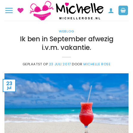
Ga
naar
inhoud
WEBLOG
Ik ben in September afwezig
i.v.m. vakantie.
GEPLAATST OP
23 JULI 2017
DOOR
MICHELLE ROSE
23
jul