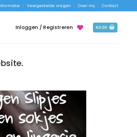
Informatie
Veelgestelde vragen
Over mij
Contact
Inloggen / Registreren
€
0.00
bsite.