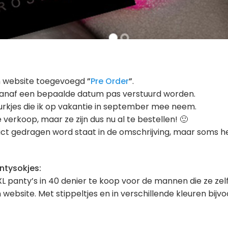
jn website toegevoegd
”
Pre Order
”
.
e vanaf een bepaalde datum pas verstuurd worden.
 jurkjes die ik op vakantie in september mee neem.
verkoop, maar ze zijn dus nu al te bestellen! 🙂
t gedragen word staat in de omschrijving, maar soms he
ntysokjes:
L panty’s in 40 denier te koop voor de mannen die ze zel
website. Met stippeltjes en in verschillende kleuren bijv