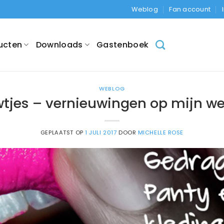
Weblog
Fan account
ucten
Downloads
Gastenboek
WEBLOG
tjes – vernieuwingen op mijn we
GEPLAATST OP
1 JULI 2017
DOOR
MICHELLE ROSE