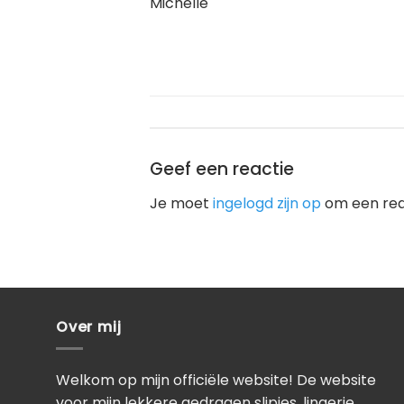
Michelle
Geef een reactie
Je moet
ingelogd zijn op
om een reac
Over mij
Welkom op mijn officiële website! De website
voor mijn lekkere gedragen slipjes, lingerie,