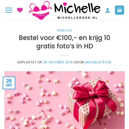
Ga
naar
inhoud
WEBLOG
Bestel voor €100,- en krijg 10
gratis foto’s in HD
GEPLAATST OP
25 OKTOBER 2015
DOOR
MICHELLE ROSE
25
okt