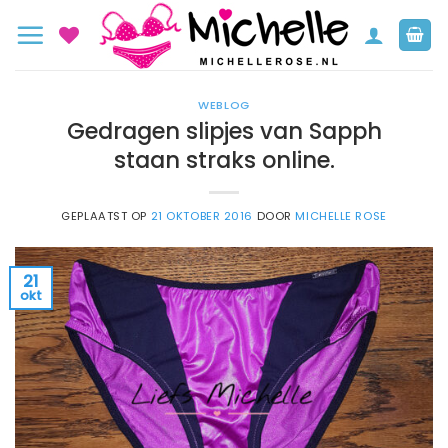
Ga
naar
inhoud
WEBLOG
Gedragen slipjes van Sapph
staan straks online.
GEPLAATST OP
21 OKTOBER 2016
DOOR
MICHELLE ROSE
21
okt