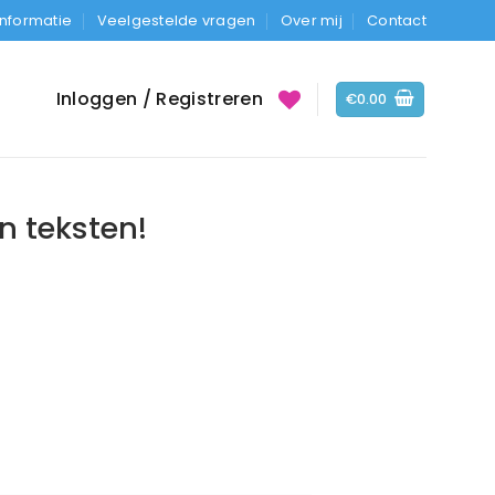
Informatie
Veelgestelde vragen
Over mij
Contact
Inloggen / Registreren
€
0.00
en teksten!