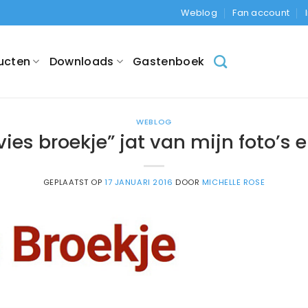
Weblog
Fan account
ucten
Downloads
Gastenboek
WEBLOG
vies broekje” jat van mijn foto’s 
GEPLAATST OP
17 JANUARI 2016
DOOR
MICHELLE ROSE