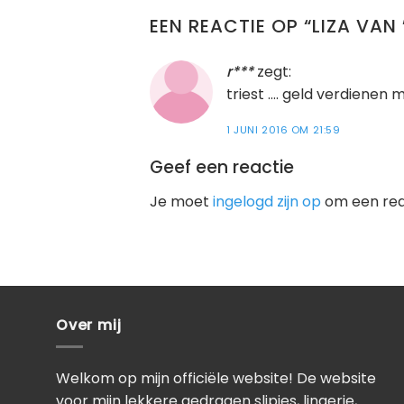
EEN REACTIE OP “
LIZA VAN
r***
zegt:
triest …. geld verdienen
1 JUNI 2016 OM 21:59
Geef een reactie
Je moet
ingelogd zijn op
om een reac
Over mij
Welkom op mijn officiële website! De website
voor mijn lekkere gedragen slipjes, lingerie,