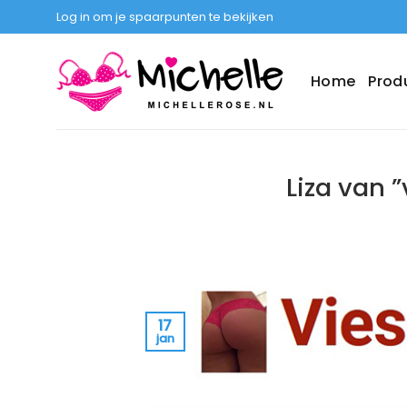
Ga
Log in om je spaarpunten te bekijken
naar
inhoud
Home
Prod
Liza van ”
17
jan