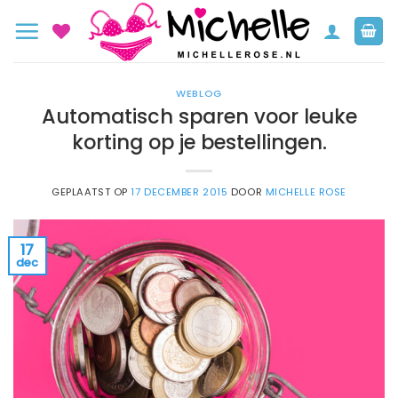
Ga
naar
inhoud
WEBLOG
Automatisch sparen voor leuke
korting op je bestellingen.
GEPLAATST OP
17 DECEMBER 2015
DOOR
MICHELLE ROSE
17
dec