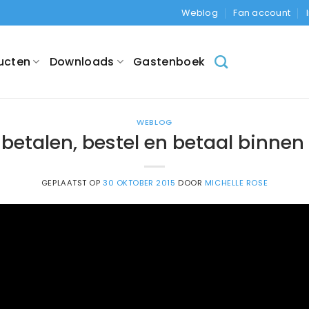
Weblog
Fan account
ucten
Downloads
Gastenboek
WEBLOG
 betalen, bestel en betaal binnen
GEPLAATST OP
30 OKTOBER 2015
DOOR
MICHELLE ROSE