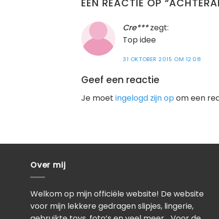
EEN REACTIE OP “
ACHTERAF
Cre***
zegt:
Top idee
31 OKTOBER 2015 OM 12:08
Geef een reactie
Je moet
ingelogd zijn op
om een reac
Over mij
Welkom op mijn officiële website! De website
voor mijn lekkere gedragen slipjes, lingerie,
gebruikte toys, foto’s en veel meer… Voor de