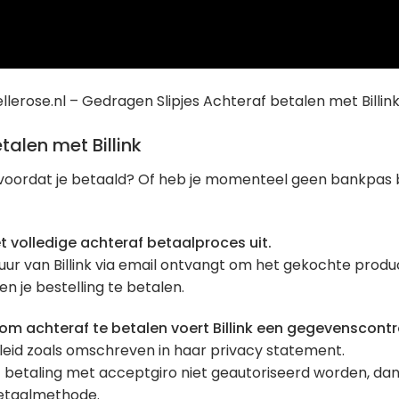
lerose.nl – Gedragen Slipjes Achteraf betalen met Billin
alen met Billink
n voordat je betaald? Of heb je momenteel geen bankpas b
et volledige achteraf betaalproces uit.
ctuur van Billink via email ontvangt om het gekochte produ
en je bestelling te betalen.
m achteraf te betalen voert Billink een gegevenscontro
beleid zoals omschreven in haar privacy statement.
betaling met acceptgiro niet geautoriseerd worden, dan k
etaalmethode.